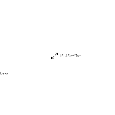
2
151.45 m
Total
Nuevo