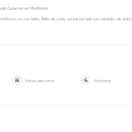
alo Gutierrez en Miraflores!
ormitorios c/u con baño, Baño de visita, cocina cerrada con comedor de diario
Rampa para carros
Guardianía