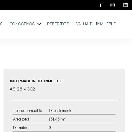
OS
CONÓCENOS
REFERIDOS
VALUA TU INMUEBLE
INFORMACIÓN DEL INMUEBLE
AS 26 – 302
Tipo de Inmueble
Departamento
2
Área total
151.45 m
Dormitorio
3