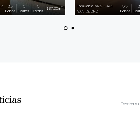
13
Inmueble M72 – 401
3.5
3
3
3.5
3
2
197.00m
Baños
Dorms.
Estacs.
Baños
Dor
SAN ISIDRO
icias