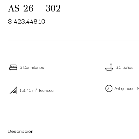
AS 26 – 302
$ 423,448.10
3 Dormitorios
3.5 Baños
Antiguedad: 
2
151.45 m
Techada
Descripción