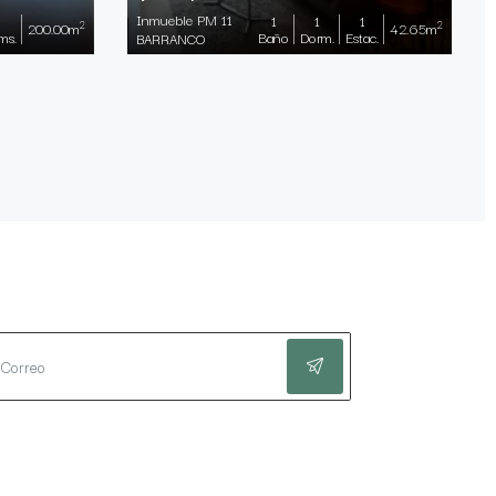
Inmueble PM 11
1
1
1
2
2
200.00m
42.65m
ms.
Baño
Dorm.
Estac.
BARRANCO