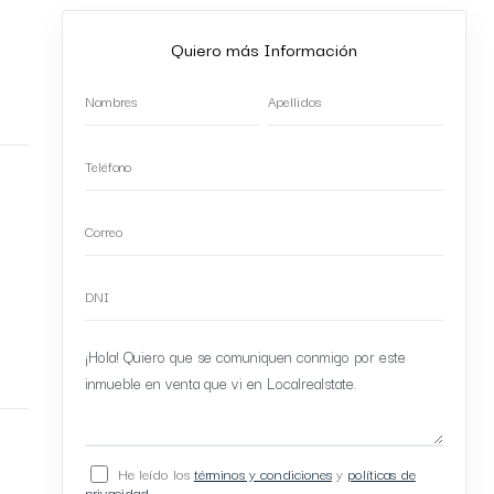
Quiero más Información
He leído los
términos y condiciones
y
políticas de
privacidad
.