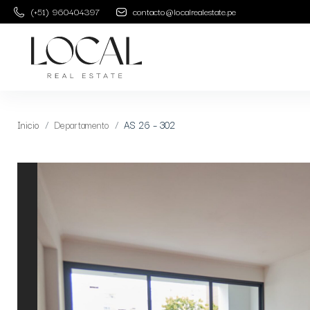
(+51) 960404397
contacto@localrealestate.pe
Inicio
Departamento
AS 26 – 302