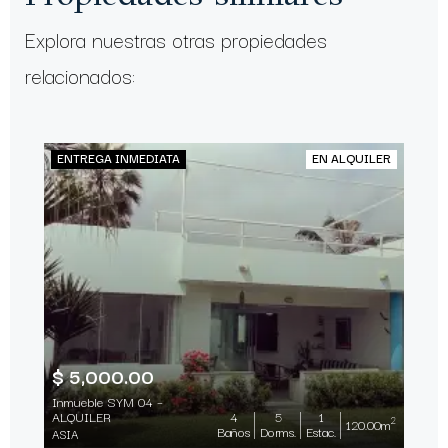
Explora nuestras otras propiedades
relacionados:
ENTREGA INMEDIATA
EN ALQUILER
$ 5,000.00
Inmueble SYM 04 –
ALQUILER
4
5
1
2
120.00m
Baños
Dorms.
Estac.
ASIA