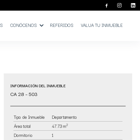
OS
CONÓCENOS
REFERIDOS
VALUA TU INMUEBLE
INFORMACIÓN DEL INMUEBLE
CA 28 – 503
Tipo de Inmueble
Departamento
2
Área total
47.73 m
Dormitorio
1