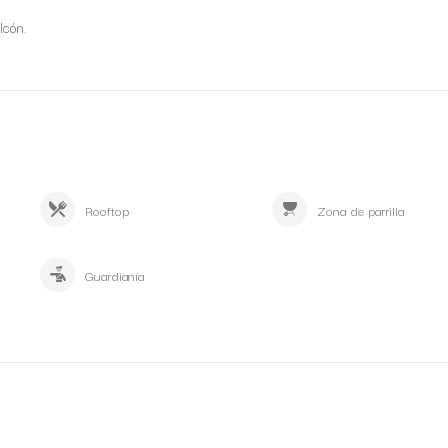
lcón.
Rooftop
Zona de parrilla
Guardianía