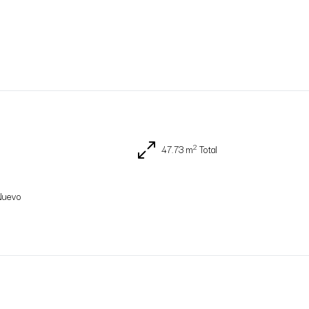
2
47.73 m
Total
Nuevo