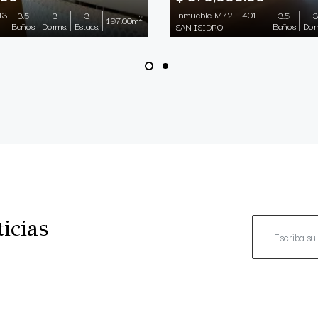
13
Inmueble M72 – 401
3.5
3
3
3.5
3
2
197.00m
Baños
Dorms.
Estacs.
Baños
Dor
SAN ISIDRO
icias