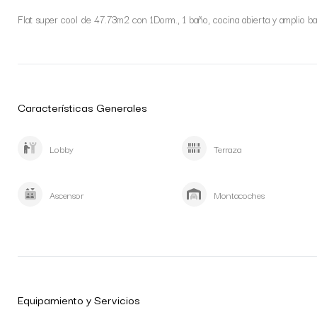
Flat super cool de 47.73m2 con 1Dorm., 1 baño, cocina abierta y amplio ba
Características Generales
Lobby
Terraza
Ascensor
Montacoches
Equipamiento y Servicios