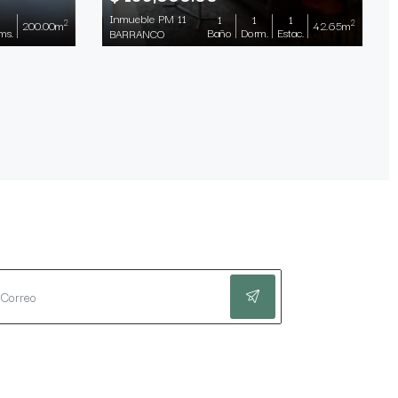
Inmueble PM 11
1
1
1
2
2
200.00m
42.65m
ms.
Baño
Dorm.
Estac.
BARRANCO