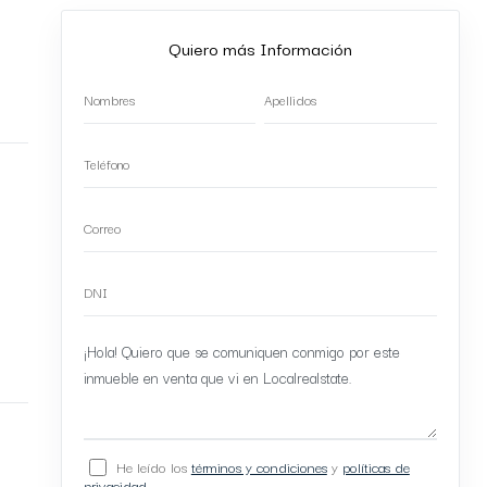
Quiero más Información
He leído los
términos y condiciones
y
políticas de
privacidad
.