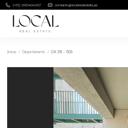
(+51) 960404397
contacto@localrealestate.pe
Inicio
Departamento
CA 28 – 503