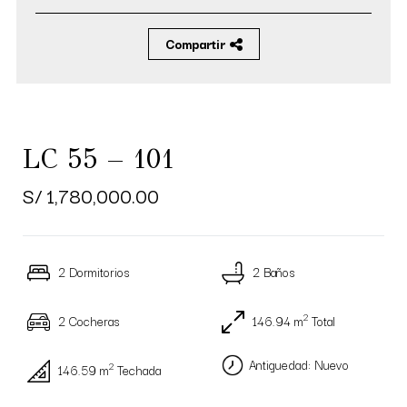
Compartir
LC 55 – 101
S/ 1,780,000.00
2 Dormitorios
2 Baños
2
2 Cocheras
146.94 m
Total
Antiguedad: Nuevo
2
146.59 m
Techada