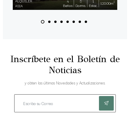
ALQUILER
4
5
1
2
120.00m
Baños
Dorms.
Estac.
ASIA
Inscríbete en el Boletín de
Noticias
y obten las últimas Novedades y Actualizaciones.