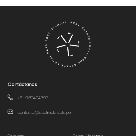
Contáctanos
+51 960404397
contacto@localrealestate.pe
Comprar
Sobre Nosotros