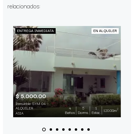
relacionados:
ENTREGA INMEDIATA
EN ALQUILER
$ 5,000.00
Inmueble SYM 04 –
ALQUILER
4
5
1
2
120.00m
Baños
Dorms.
Estac.
ASIA